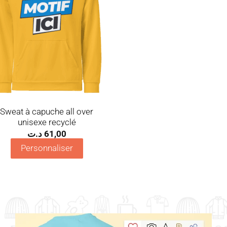
Sweat à capuche all over
unisexe recyclé
د.ت
61,00
Personnaliser