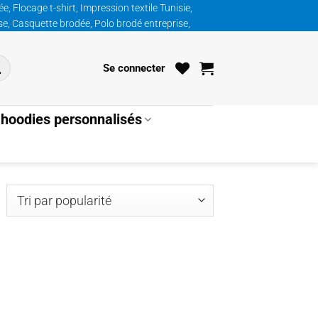
, Flocage t-shirt, Impression textile Tunisie,
ise, Casquette brodée, Polo brodé entreprise,
Se connecter
hoodies personnalisés