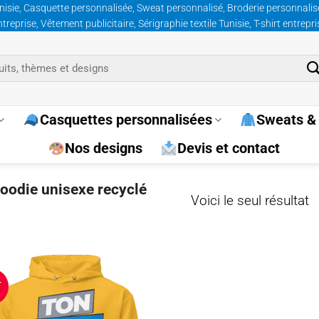
nisie, Casquette personnalisée, Sweat personnalisé, Broderie personnalisée
prise, Vêtement publicitaire, Sérigraphie textile Tunisie, T-shirt entrepr
Casquettes personnalisées
Sweats & 
Nos designs
Devis et contact
hoodie unisexe recyclé
Voici le seul résultat
T
Ajouter
à la
wishlist