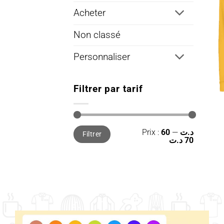
Acheter
Non classé
Personnaliser
Filtrer par tarif
Prix
Prix
Prix :
—
60 د.ت
Filtrer
min
max
70 د.ت