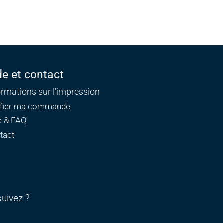
de et contact
ormations sur l'impression
ifier ma commande
e & FAQ
tact
uivez ?