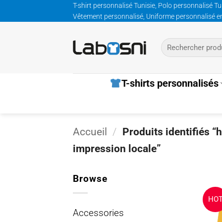
Passer
T-shirt personnalisé Tunisie, Polo personnalisé Tu
Vêtement personnalisé, Uniforme personnalisé entre
au
contenu
Recherche
pour :
T-shirts personnalisés
Accueil
/
Produits identifiés “
impression locale”
Browse
HO
Accessories