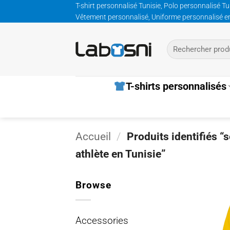
Passer
T-shirt personnalisé Tunisie, Polo personnalisé Tu
Vêtement personnalisé, Uniforme personnalisé entre
au
contenu
Recherche
pour :
T-shirts personnalisés
Accueil
/
Produits identifiés “s
athlète en Tunisie”
Browse
Accessories