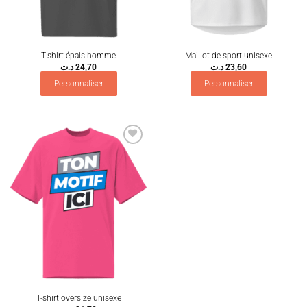
T-shirt épais homme
Maillot de sport unisexe
د.ت
24,70
د.ت
23,60
Personnaliser
Personnaliser
Ajouter
à la
wishlist
T-shirt oversize unisexe