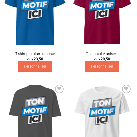
T-shirt premium unisexe
T-shirt col V unisexe
د.ت
23,50
د.ت
20,50
Personnaliser
Personnaliser
Ajouter
Ajouter
à la
à la
wishlist
wishlist