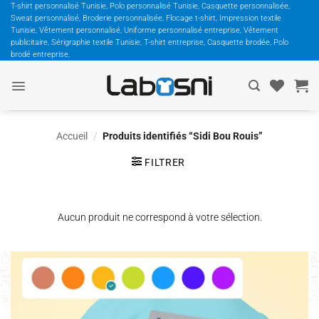
Passer
T-shirt personnalisé Tunisie, Polo personnalisé Tunisie, Casquette personnalisée,
Sweat personnalisé, Broderie personnalisée, Flocage t-shirt, Impression textile
au
Tunisie, Vêtement personnalisé, Uniforme personnalisé entreprise, Vêtement
contenu
publicitaire, Sérigraphie textile Tunisie, T-shirt entreprise, Casquette brodée, Polo
brodé entreprise,
Accueil
/
Produits identifiés “Sidi Bou Rouis”
FILTRER
Aucun produit ne correspond à votre sélection.