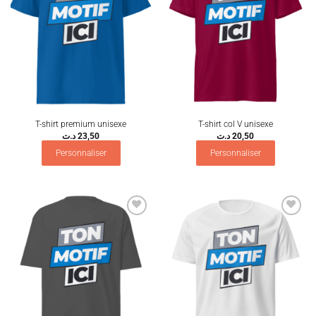
T-shirt premium unisexe
T-shirt col V unisexe
د.ت
23,50
د.ت
20,50
Personnaliser
Personnaliser
Ajouter
Ajouter
à la
à la
wishlist
wishlist