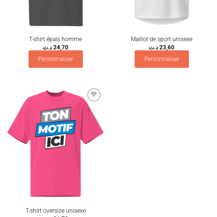
T-shirt épais homme
Maillot de sport unisexe
د.ت
24,70
د.ت
23,60
Personnaliser
Personnaliser
Ajouter
à la
wishlist
T-shirt oversize unisexe