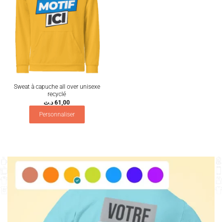
Sweat à capuche all over unisexe
recyclé
د.ت
61,00
Personnaliser