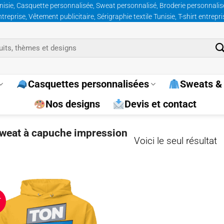
nisie, Casquette personnalisée, Sweat personnalisé, Broderie personnalisée
prise, Vêtement publicitaire, Sérigraphie textile Tunisie, T-shirt entrepr
Casquettes personnalisées
Sweats & 
Nos designs
Devis et contact
sweat à capuche impression
Voici le seul résultat
T
Ajouter
à la
wishlist