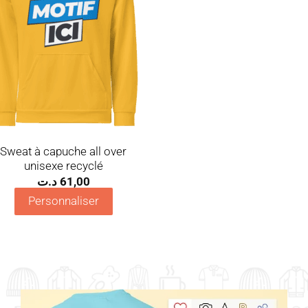
Sweat à capuche all over
unisexe recyclé
د.ت
61,00
Personnaliser