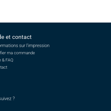
de et contact
ormations sur l'impression
ifier ma commande
e & FAQ
tact
uivez ?