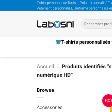
Passer
T-shirt personnalisé Tunisie, Polo personnalisé Tu
Vêtement personnalisé, Uniforme personnalisé entre
au
contenu
Recherche
pour :
T-shirts personnalisés
Accueil
/
Produits identifiés “
numérique HD”
Browse
HO
Accessories