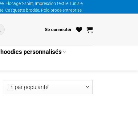
, Flocage t-shirt, Impression textile Tunisie,
ise, Casquette brodée, Polo brodé entreprise,
Se connecter
hoodies personnalisés