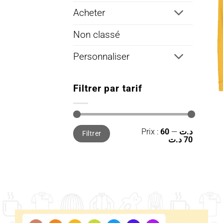
Acheter
Non classé
Personnaliser
Filtrer par tarif
Prix
Prix
Prix :
—
60 د.ت
Filtrer
min
max
70 د.ت