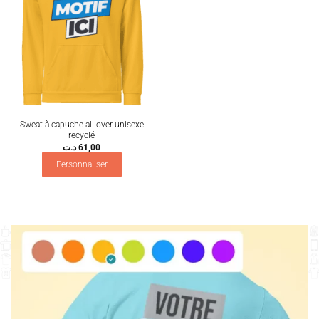
Sweat à capuche all over unisexe
recyclé
د.ت
61,00
Personnaliser