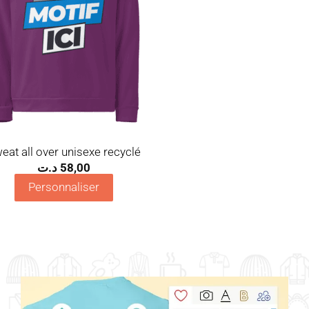
eat all over unisexe recyclé
د.ت
58,00
Personnaliser