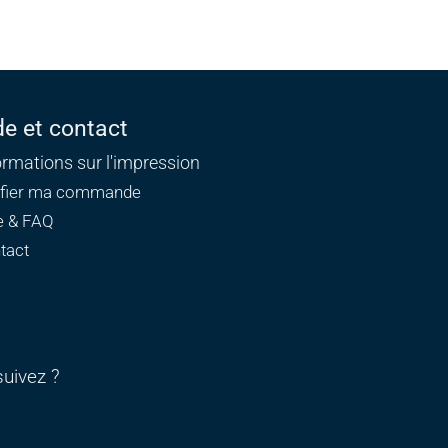
de et contact
ormations sur l'impression
ifier ma commande
e & FAQ
tact
uivez ?