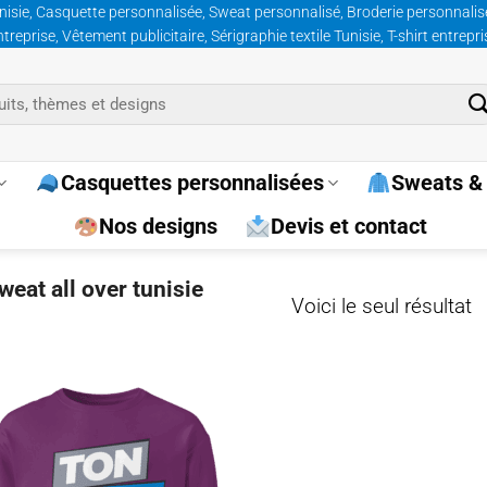
nisie, Casquette personnalisée, Sweat personnalisé, Broderie personnalisée
prise, Vêtement publicitaire, Sérigraphie textile Tunisie, T-shirt entrepr
Casquettes personnalisées
Sweats & 
Nos designs
Devis et contact
weat all over tunisie
Voici le seul résultat
Ajouter
à la
wishlist