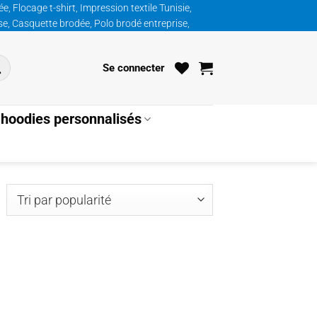
, Flocage t-shirt, Impression textile Tunisie,
ise, Casquette brodée, Polo brodé entreprise,
Se connecter
hoodies personnalisés