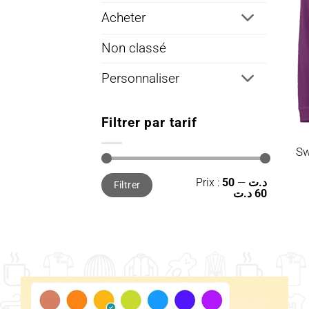
Acheter
Non classé
Personnaliser
Filtrer par tarif
Sw
Prix
Prix
Prix :
—
50 د.ت
Filtrer
min
max
60 د.ت