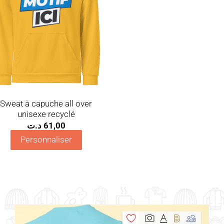
Sweat à capuche all over
unisexe recyclé
د.ت
61,00
Personnaliser