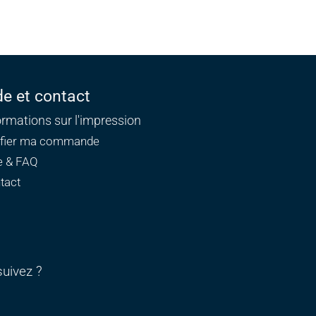
de et contact
ormations sur l'impression
ifier ma commande
e & FAQ
tact
uivez ?