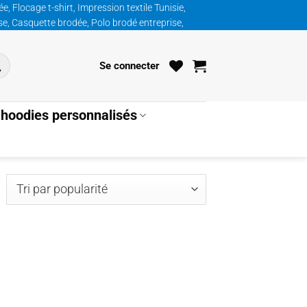
, Flocage t-shirt, Impression textile Tunisie,
ise, Casquette brodée, Polo brodé entreprise,
Se connecter
hoodies personnalisés