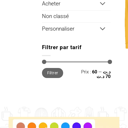
Acheter
Non classé
Personnaliser
Filtrer par tarif
Prix
Prix
Prix :
—
60 د.ت
Filtrer
min
max
70 د.ت