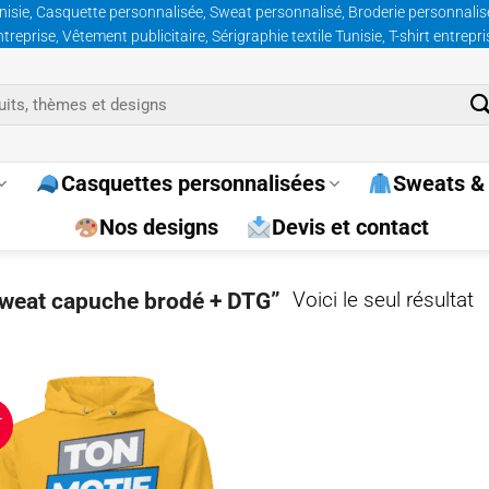
nisie, Casquette personnalisée, Sweat personnalisé, Broderie personnalisée
prise, Vêtement publicitaire, Sérigraphie textile Tunisie, T-shirt entrepr
Casquettes personnalisées
Sweats & 
Nos designs
Devis et contact
“sweat capuche brodé + DTG”
Voici le seul résultat
T
Ajouter
à la
wishlist