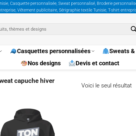
nisie, Casquette personnalisée, Sweat personnalisé, Broderie personnalisée
prise, Vêtement publicitaire, Sérigraphie textile Tunisie, T-shirt entrepr
Casquettes personnalisées
Sweats & 
Nos designs
Devis et contact
sweat capuche hiver
Voici le seul résultat
Ajouter
à la
wishlist