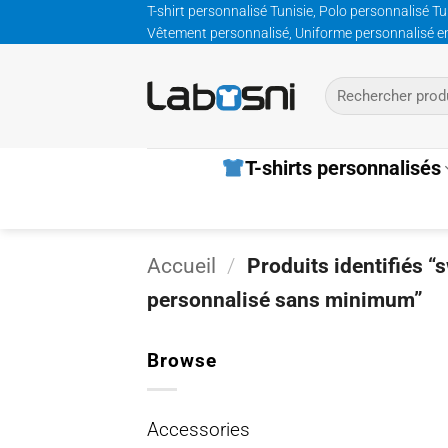
Passer
T-shirt personnalisé Tunisie, Polo personnalisé Tu
Vêtement personnalisé, Uniforme personnalisé entre
au
contenu
Recherche
pour :
T-shirts personnalisés
Accueil
/
Produits identifiés “
personnalisé sans minimum”
Browse
Accessories