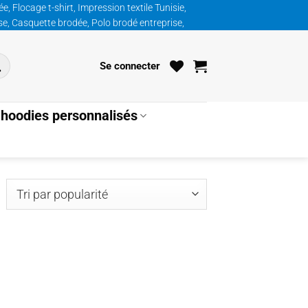
, Flocage t-shirt, Impression textile Tunisie,
ise, Casquette brodée, Polo brodé entreprise,
Se connecter
hoodies personnalisés