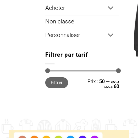
Acheter
Non classé
Personnaliser
Filtrer par tarif
Prix
Prix
Prix :
—
50 د.ت
Filtrer
min
max
60 د.ت