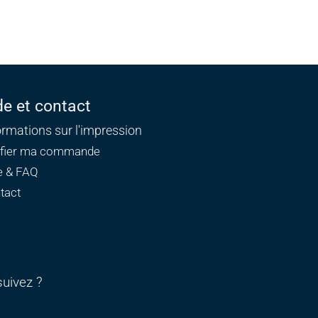
de et contact
ormations sur l'impression
ifier ma commande
e & FAQ
tact
uivez ?