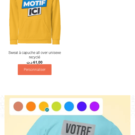
Sweat à capuche all over unisexe
recyclé
د.ت
61,00
Personnaliser