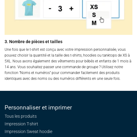
3. Nombre de pièces et tailles
Une fois que le t-shirt est conçu avec votre impression personnalisée, vous
pouvez choisir la quantité et la taille des t-shirts, hoodies ou tanktops de XS à
5XL. Nous avons également des vêtements pour bébés et enfants de 1 mois à
14 ans. Vous souhaitez passer une commande de groupe ? Utilisez notre
fonction "Noms et numéros" pour commander facilement des produits
identiques avec des noms ou des numéros différents en une seule fois.
Personnaliser et imprimer
Tous les produits
Impression T-shirt
Impression Sweat
hoodie