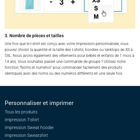
3. Nombre de pièces et tailles
Une fois que le t-shirt est conçu avec votre impression personnalisée, vous
pouvez choisir la quantité et la taille des t-shirts, hoodies ou tanktops de XS à
5XL. Nous avons également des vêtements pour bébés et enfants de 1 mois à
14 ans. Vous souhaitez passer une commande de groupe ? Utilisez notre
fonction "Noms et numéros" pour commander facilement des produits
identiques avec des noms ou des numéros différents en une seule fois.
Personnaliser et imprimer
Tous les produits
Impression T-shirt
Impression Sweat
hoodie
Impression Sweatshirt