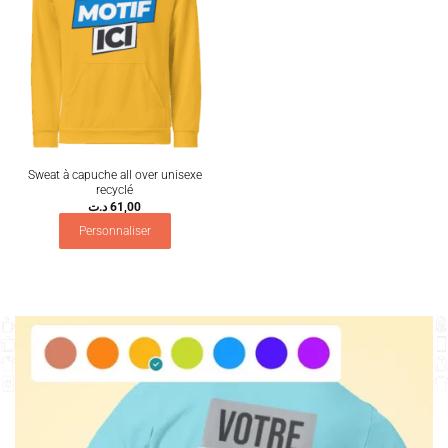
Sweat à capuche all over unisexe
recyclé
د.ت
61,00
Personnaliser