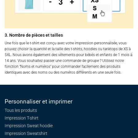
3. Nombre de pièces et tailles
Une fois que le t-shirt est conçu avec votre impression personnalisée, vous
pouvez choisir la quantité et la taille des t-shirts, hoodies ou tanktops de XS à
5XL. Nous avons également des vêtements pour bébés et enfants de 1 mois à
14 ans. Vous souhaitez passer une commande de groupe ? Utilisez notre
fonction "Noms et numéros" pour commander facilement des produits
identiques avec des noms ou des numéros différents en une seule fois.
Personnaliser et imprimer
Tous les produits
Impression T-shirt
Impression Sweat
hoodie
Impression Sweatshirt