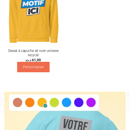
Sweat à capuche all over unisexe
recyclé
د.ت
61,00
Personnaliser