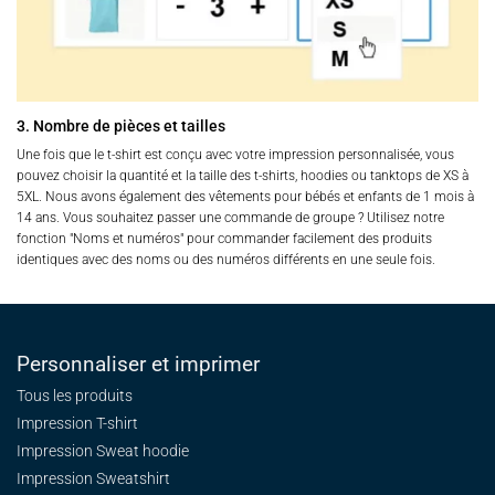
3. Nombre de pièces et tailles
Une fois que le t-shirt est conçu avec votre impression personnalisée, vous
pouvez choisir la quantité et la taille des t-shirts, hoodies ou tanktops de XS à
5XL. Nous avons également des vêtements pour bébés et enfants de 1 mois à
14 ans. Vous souhaitez passer une commande de groupe ? Utilisez notre
fonction "Noms et numéros" pour commander facilement des produits
identiques avec des noms ou des numéros différents en une seule fois.
Personnaliser et imprimer
Tous les produits
Impression T-shirt
Impression Sweat
hoodie
Impression Sweatshirt