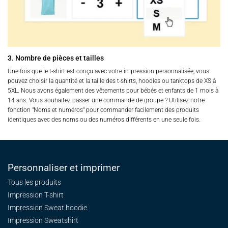
3. Nombre de pièces et tailles
Une fois que le t-shirt est conçu avec votre impression personnalisée, vous
pouvez choisir la quantité et la taille des t-shirts, hoodies ou tanktops de XS à
5XL. Nous avons également des vêtements pour bébés et enfants de 1 mois à
14 ans. Vous souhaitez passer une commande de groupe ? Utilisez notre
fonction "Noms et numéros" pour commander facilement des produits
identiques avec des noms ou des numéros différents en une seule fois.
Personnaliser et imprimer
Tous les produits
Impression T-shirt
Impression Sweat
hoodie
Impression Sweatshirt