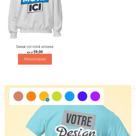
Sweat col rond unisexe
د.ت
59,00
Personnaliser