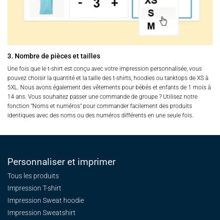
3. Nombre de pièces et tailles
Une fois que le t-shirt est conçu avec votre impression personnalisée, vous
pouvez choisir la quantité et la taille des t-shirts, hoodies ou tanktops de XS à
5XL. Nous avons également des vêtements pour bébés et enfants de 1 mois à
14 ans. Vous souhaitez passer une commande de groupe ? Utilisez notre
fonction "Noms et numéros" pour commander facilement des produits
identiques avec des noms ou des numéros différents en une seule fois.
Personnaliser et imprimer
Tous les produits
Impression T-shirt
Impression Sweat
hoodie
Impression Sweatshirt