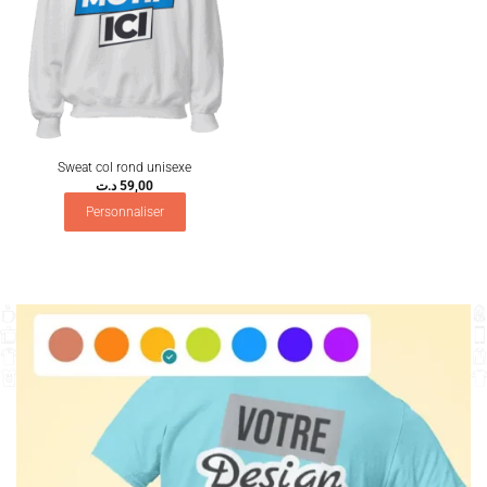
Sweat col rond unisexe
د.ت
59,00
Personnaliser