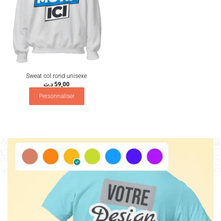
Sweat col rond unisexe
د.ت
59,00
Personnaliser