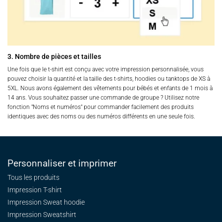
3. Nombre de pièces et tailles
Une fois que le t-shirt est conçu avec votre impression personnalisée, vous
pouvez choisir la quantité et la taille des t-shirts, hoodies ou tanktops de XS à
5XL. Nous avons également des vêtements pour bébés et enfants de 1 mois à
14 ans. Vous souhaitez passer une commande de groupe ? Utilisez notre
fonction "Noms et numéros" pour commander facilement des produits
identiques avec des noms ou des numéros différents en une seule fois.
Personnaliser et imprimer
Tous les produits
Impression T-shirt
Impression Sweat
hoodie
Impression Sweatshirt