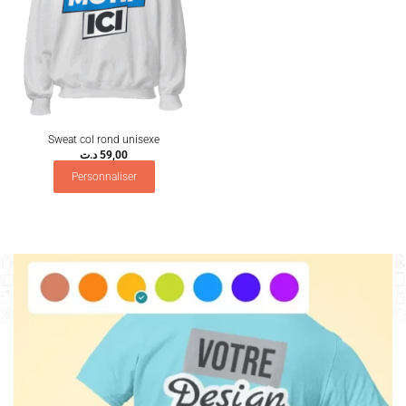
Sweat col rond unisexe
د.ت
59,00
Personnaliser