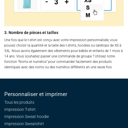
3. Nombre de pièces et tailles
Une fois que le t-shirt est conçu avec votre impression personnalisée, vous
pouvez choisir la quantité et la taille des t-shirts, hoodies ou tanktops de XS à
5XL. Nous avons également des vêtements pour bébés et enfants de 1 mois à
14 ans. Vous souhaitez passer une commande de groupe ? Utilisez notre
fonction "Noms et numéros" pour commander facilement des produits
identiques avec des noms ou des numéros différents en une seule fois.
Personnaliser et imprimer
Tous les produits
Impression T-shirt
Impression Sweat
hoodie
Impression Sweatshirt