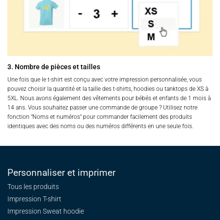
3. Nombre de pièces et tailles
Une fois que le t-shirt est conçu avec votre impression personnalisée, vous
pouvez choisir la quantité et la taille des t-shirts, hoodies ou tanktops de XS à
5XL. Nous avons également des vêtements pour bébés et enfants de 1 mois à
14 ans. Vous souhaitez passer une commande de groupe ? Utilisez notre
fonction "Noms et numéros" pour commander facilement des produits
identiques avec des noms ou des numéros différents en une seule fois.
Personnaliser et imprimer
Tous les produits
Impression T-shirt
Impression Sweat
hoodie