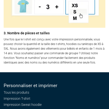
3. Nombre de pièces et tailles
Une fois que le t-shirt est conçu avec votre impression personnalisée, vous
pouvez choisir la quantité et la taille des t-shirts, hoodies ou tanktops de XS à
5XL. Nous avons également des vêtements pour bébés et enfants de 1 mois à
14 ans. Vous souhaitez passer une commande de groupe ? Utilisez notre
fonction "Noms et numéros" pour commander facilement des produits
identiques avec des noms ou des numéros différents en une seule fois.
Personnaliser et imprimer
Tous les produits
Impression T-shirt
Impression Sweat
hoodie