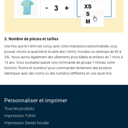
3. Nombre de pièces et tailles
Une fois que le t-shirt est conçu avec votre impression personnalisée, vous
pouvez choisir la quantité et la taille des t-shirts, hoodies ou tanktops de XS à
5XL. Nous avons également des vêtements pour bébés et enfants de 1 mois à
14 ans. Vous souhaitez passer une commande de groupe ? Utilisez notre
fonction "Noms et numéros" pour commander facilement des produits
identiques avec des noms ou des numéros différents en une seule fois.
Personnaliser et imprimer
Tous les produits
Impression T-shirt
Impression Sweat
hoodie