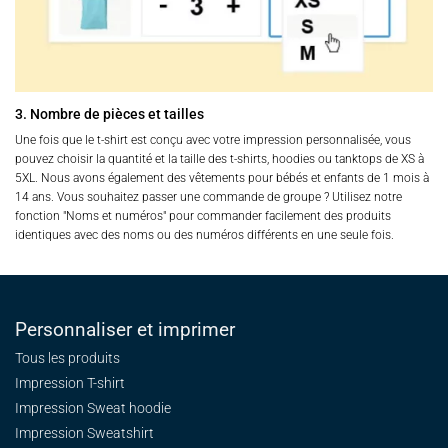
3. Nombre de pièces et tailles
Une fois que le t-shirt est conçu avec votre impression personnalisée, vous
pouvez choisir la quantité et la taille des t-shirts, hoodies ou tanktops de XS à
5XL. Nous avons également des vêtements pour bébés et enfants de 1 mois à
14 ans. Vous souhaitez passer une commande de groupe ? Utilisez notre
fonction "Noms et numéros" pour commander facilement des produits
identiques avec des noms ou des numéros différents en une seule fois.
Personnaliser et imprimer
Tous les produits
Impression T-shirt
Impression Sweat
hoodie
Impression Sweatshirt