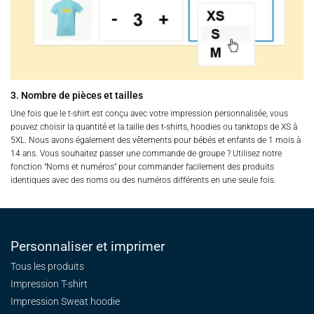
3. Nombre de pièces et tailles
Une fois que le t-shirt est conçu avec votre impression personnalisée, vous
pouvez choisir la quantité et la taille des t-shirts, hoodies ou tanktops de XS à
5XL. Nous avons également des vêtements pour bébés et enfants de 1 mois à
14 ans. Vous souhaitez passer une commande de groupe ? Utilisez notre
fonction "Noms et numéros" pour commander facilement des produits
identiques avec des noms ou des numéros différents en une seule fois.
Personnaliser et imprimer
Tous les produits
Impression T-shirt
Impression Sweat
hoodie