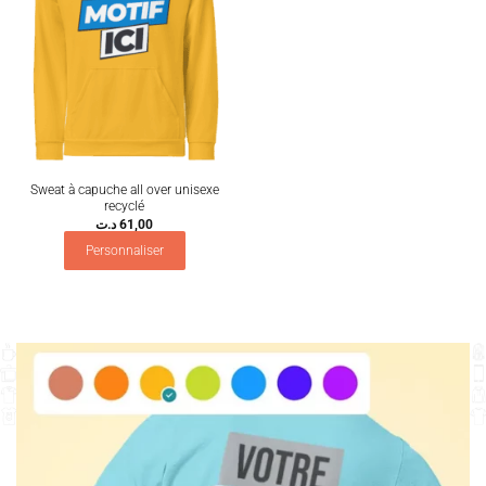
Sweat à capuche all over unisexe
recyclé
د.ت
61,00
Personnaliser