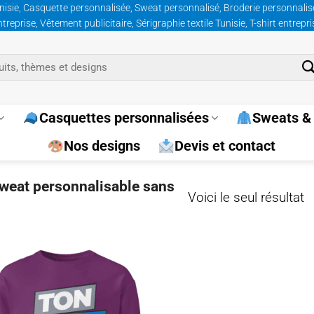
nisie, Casquette personnalisée, Sweat personnalisé, Broderie personnalisée
prise, Vêtement publicitaire, Sérigraphie textile Tunisie, T-shirt entrepr
Casquettes personnalisées
Sweats & 
Nos designs
Devis et contact
sweat personnalisable sans
Voici le seul résultat
Ajouter
à la
wishlist