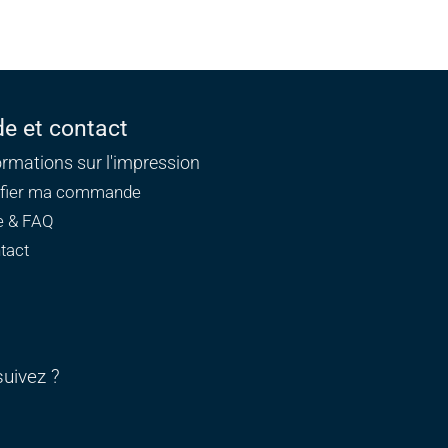
de et contact
ormations sur l'impression
ifier ma commande
e & FAQ
tact
uivez ?