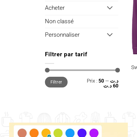
Acheter
Non classé
Personnaliser
Filtrer par tarif
Sw
Prix
Prix
Prix :
—
50 د.ت
Filtrer
min
max
60 د.ت