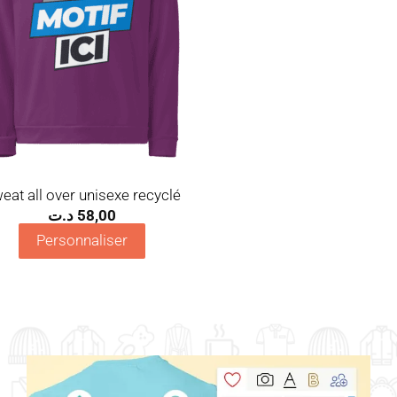
eat all over unisexe recyclé
د.ت
58,00
Personnaliser