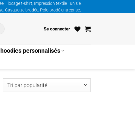
, Flocage t-shirt, Impression textile Tunisie,
ise, Casquette brodée, Polo brodé entreprise,
Se connecter
hoodies personnalisés