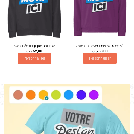
Sweat écologique unisexe
Sweat all over unisexe recyclé
د.ت
62,00
د.ت
58,00
Personnaliser
Personnaliser