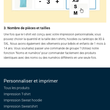
3. Nombre de pièces et tailles
Une fois que le t-shirt est conçu avec votre impression personnalisée, vous
pouvez choisir la quantité et la taille des t-shirts, hoodies ou tanktops de XS à
5XL. Nous avons également des vêtements pour bébés et enfants de 1 mois à
14 ans. Vous souhaitez passer une commande de groupe ? Utilisez notre
fonction "Noms et numéros" pour commander facilement des produits
identiques avec des noms ou des numéros différents en une seule fois.
Personnaliser et imprimer
Tous les produits
Impression T-shirt
Impression Sweat
hoodie
Impression Sweatshirt