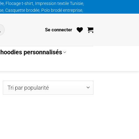
, Flocage t-shirt, Impression textile Tunisie,
ise, Casquette brodée, Polo brodé entreprise,
Se connecter
hoodies personnalisés