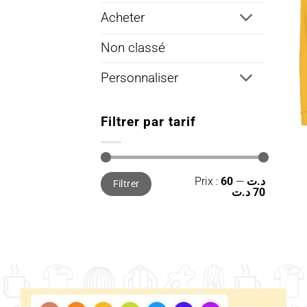
Acheter
Non classé
Personnaliser
Filtrer par tarif
Prix
Prix
Prix :
—
60 د.ت
Filtrer
min
max
70 د.ت