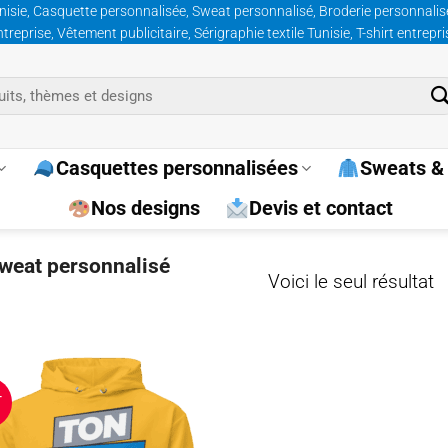
nisie, Casquette personnalisée, Sweat personnalisé, Broderie personnalisée
prise, Vêtement publicitaire, Sérigraphie textile Tunisie, T-shirt entrepr
Casquettes personnalisées
Sweats & 
Nos designs
Devis et contact
sweat personnalisé
Voici le seul résultat
T
Ajouter
à la
wishlist