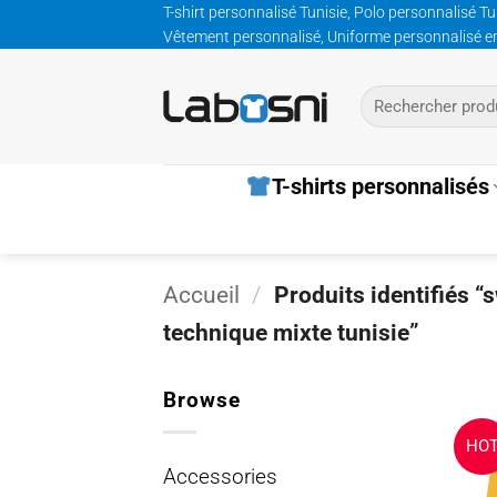
Passer
T-shirt personnalisé Tunisie, Polo personnalisé Tu
Vêtement personnalisé, Uniforme personnalisé entre
au
contenu
Recherche
pour :
T-shirts personnalisés
Accueil
/
Produits identifiés “
technique mixte tunisie”
Browse
HO
Accessories