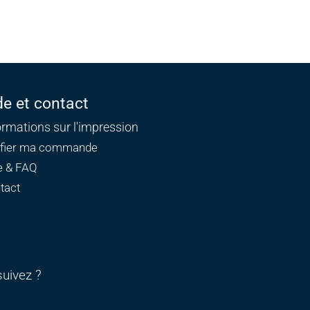
de et contact
ormations sur l'impression
ifier ma commande
e & FAQ
tact
uivez ?