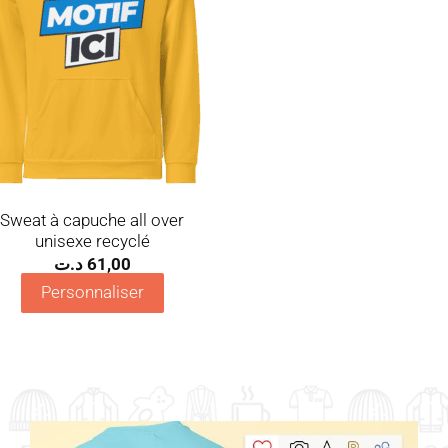
Sweat à capuche all over
unisexe recyclé
د.ت
61,00
Personnaliser