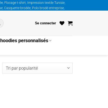
, Flocage t-shirt, Impression textile Tunisie,
ise, Casquette brodée, Polo brodé entreprise,
Se connecter
hoodies personnalisés