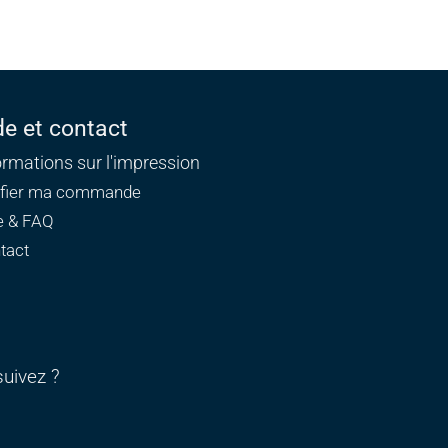
de et contact
ormations sur l'impression
ifier ma commande
e & FAQ
tact
uivez ?