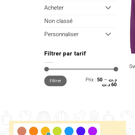
Acheter
Non classé
Personnaliser
Filtrer par tarif
Sw
Prix
Prix
Prix :
—
50 د.ت
Filtrer
min
max
60 د.ت