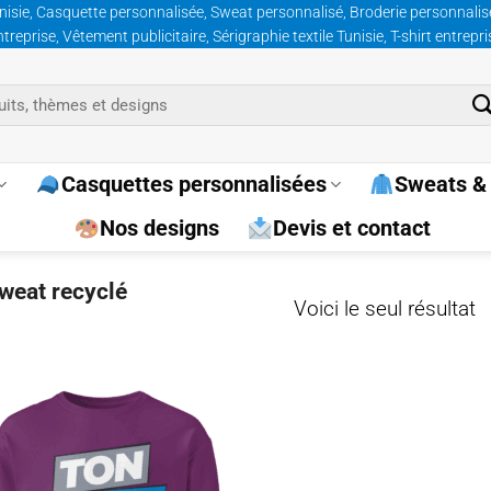
nisie, Casquette personnalisée, Sweat personnalisé, Broderie personnalisée
prise, Vêtement publicitaire, Sérigraphie textile Tunisie, T-shirt entrepr
Casquettes personnalisées
Sweats & 
Nos designs
Devis et contact
sweat recyclé
Voici le seul résultat
Ajouter
à la
wishlist