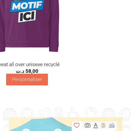
eat all over unisexe recyclé
د.ت
58,00
Personnaliser