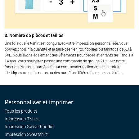
3. Nombre de pièces et tailles
Une fois que le t-shirt est conçu avec votre impression personnalisée, vous
pouvez choisir la quantité et la taille des t-shirts, hoodies ou tanktops de XS à
5XL. Nous avons également des vêtements pour bébés et enfants de 1 mois à
14 ans. Vous souhaitez passer une commande de groupe ? Utilisez notre
fonction "Noms et numéros" pour commander facilement des produits
identiques avec des noms ou des numéros différents en une seule fois.
Personnaliser et imprimer
Tous les produits
Impression T-shirt
Impression Sweat
hoodie
Impression Sweatshirt