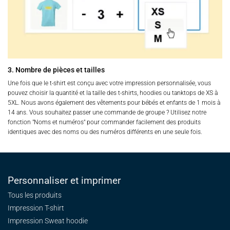
3. Nombre de pièces et tailles
Une fois que le t-shirt est conçu avec votre impression personnalisée, vous
pouvez choisir la quantité et la taille des t-shirts, hoodies ou tanktops de XS à
5XL. Nous avons également des vêtements pour bébés et enfants de 1 mois à
14 ans. Vous souhaitez passer une commande de groupe ? Utilisez notre
fonction "Noms et numéros" pour commander facilement des produits
identiques avec des noms ou des numéros différents en une seule fois.
Personnaliser et imprimer
Tous les produits
Impression T-shirt
Impression Sweat
hoodie