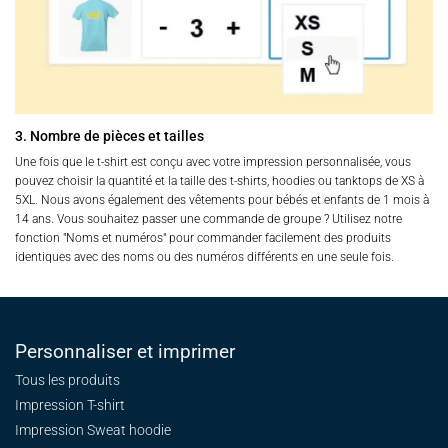
3. Nombre de pièces et tailles
Une fois que le t-shirt est conçu avec votre impression personnalisée, vous
pouvez choisir la quantité et la taille des t-shirts, hoodies ou tanktops de XS à
5XL. Nous avons également des vêtements pour bébés et enfants de 1 mois à
14 ans. Vous souhaitez passer une commande de groupe ? Utilisez notre
fonction "Noms et numéros" pour commander facilement des produits
identiques avec des noms ou des numéros différents en une seule fois.
Personnaliser et imprimer
Tous les produits
Impression T-shirt
Impression Sweat
hoodie