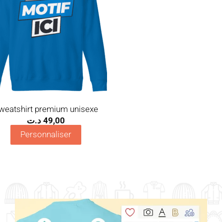
weatshirt premium unisexe
د.ت
49,00
Personnaliser