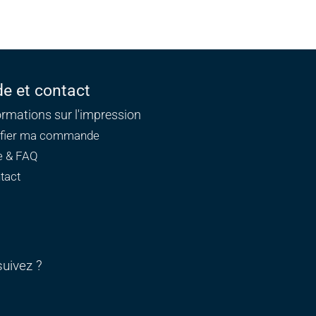
de et contact
ormations sur l'impression
ifier ma commande
e & FAQ
tact
uivez ?