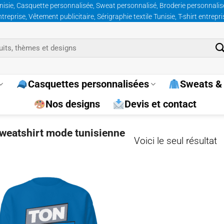
nisie, Casquette personnalisée, Sweat personnalisé, Broderie personnalisée
prise, Vêtement publicitaire, Sérigraphie textile Tunisie, T-shirt entrepr
Casquettes personnalisées
Sweats & 
Nos designs
Devis et contact
sweatshirt mode tunisienne
Voici le seul résultat
Ajouter
à la
wishlist