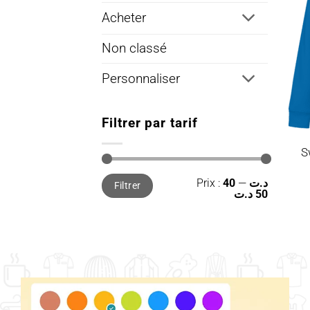
Acheter
Non classé
Personnaliser
Filtrer par tarif
S
Prix
Prix
Prix :
—
40 د.ت
Filtrer
min
max
50 د.ت