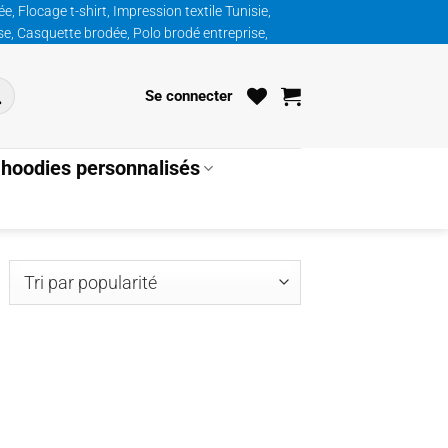
, Flocage t-shirt, Impression textile Tunisie,
ise, Casquette brodée, Polo brodé entreprise,
Se connecter
hoodies personnalisés