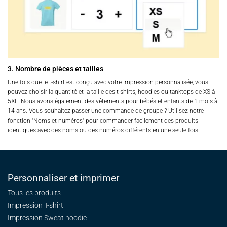
3. Nombre de pièces et tailles
Une fois que le t-shirt est conçu avec votre impression personnalisée, vous
pouvez choisir la quantité et la taille des t-shirts, hoodies ou tanktops de XS à
5XL. Nous avons également des vêtements pour bébés et enfants de 1 mois à
14 ans. Vous souhaitez passer une commande de groupe ? Utilisez notre
fonction "Noms et numéros" pour commander facilement des produits
identiques avec des noms ou des numéros différents en une seule fois.
Personnaliser et imprimer
Tous les produits
Impression T-shirt
Impression Sweat
hoodie