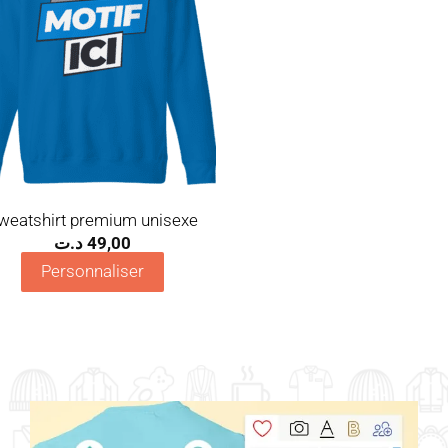
weatshirt premium unisexe
د.ت
49,00
Personnaliser