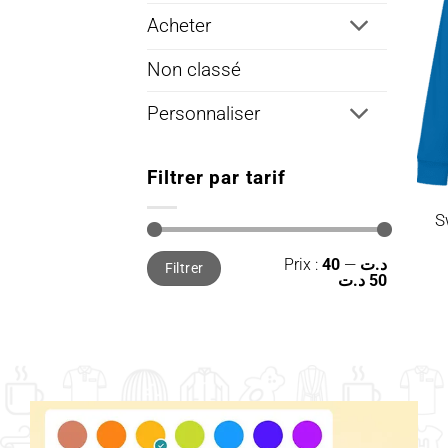
Acheter
Non classé
Personnaliser
Filtrer par tarif
S
Prix
Prix
Prix :
—
40 د.ت
Filtrer
min
max
50 د.ت