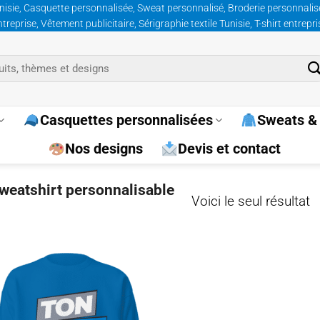
nisie, Casquette personnalisée, Sweat personnalisé, Broderie personnalisée
prise, Vêtement publicitaire, Sérigraphie textile Tunisie, T-shirt entrepr
Casquettes personnalisées
Sweats & 
Nos designs
Devis et contact
sweatshirt personnalisable
Voici le seul résultat
Ajouter
à la
wishlist