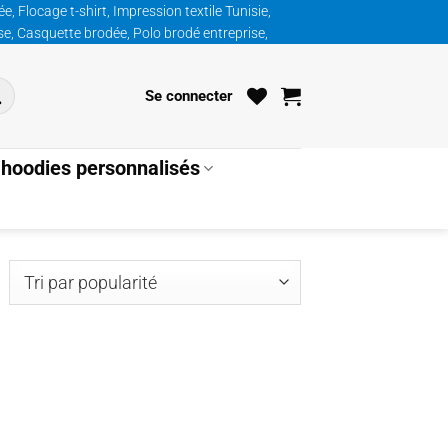
, Flocage t-shirt, Impression textile Tunisie,
ise, Casquette brodée, Polo brodé entreprise,
Se connecter
hoodies personnalisés