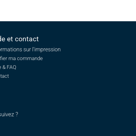
de et contact
ormations sur l'impression
ifier ma commande
e & FAQ
tact
uivez ?