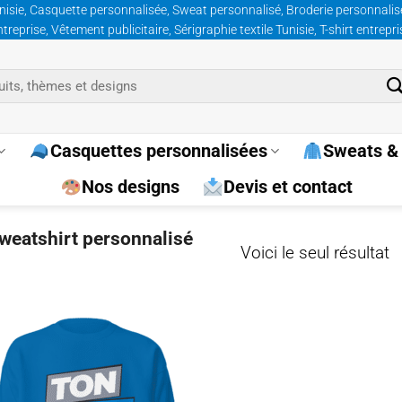
nisie, Casquette personnalisée, Sweat personnalisé, Broderie personnalisée
prise, Vêtement publicitaire, Sérigraphie textile Tunisie, T-shirt entrepr
Casquettes personnalisées
Sweats & 
Nos designs
Devis et contact
sweatshirt personnalisé
Voici le seul résultat
Ajouter
à la
wishlist