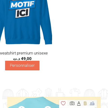
weatshirt premium unisexe
د.ت
49,00
Personnaliser