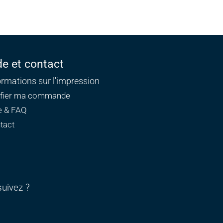
de et contact
ormations sur l'impression
ifier ma commande
e & FAQ
tact
uivez ?