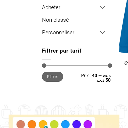
Acheter
Non classé
Personnaliser
Filtrer par tarif
S
Prix
Prix
Prix :
—
40 د.ت
Filtrer
min
max
50 د.ت