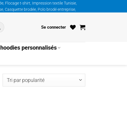
, Flocage t-shirt, Impression textile Tunisie,
ise, Casquette brodée, Polo brodé entreprise,
Se connecter
hoodies personnalisés