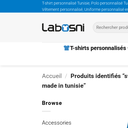
Passer
T-shirt personnalisé Tunisie, Polo personnalisé Tu
Vêtement personnalisé, Uniforme personnalisé entre
au
contenu
Recherche
pour :
T-shirts personnalisés
Accueil
/
Produits identifiés “
made in tunisie”
Browse
Accessories