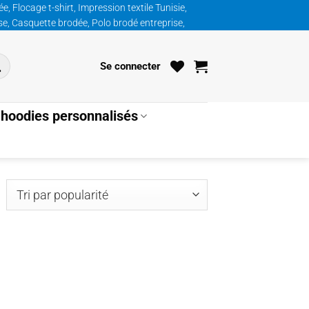
, Flocage t-shirt, Impression textile Tunisie,
ise, Casquette brodée, Polo brodé entreprise,
Se connecter
hoodies personnalisés