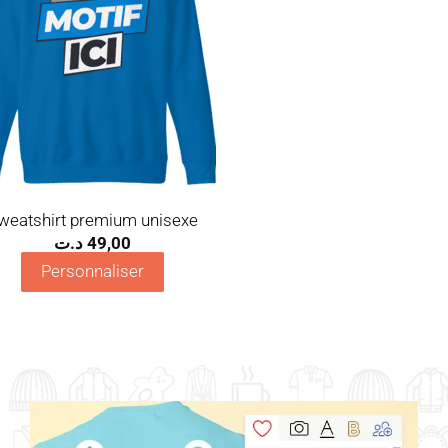
weatshirt premium unisexe
د.ت
49,00
Personnaliser