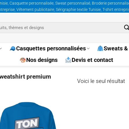
nisie, Casquette personnalisée, Sweat personnalisé, Broderie personnalisée
prise, Vêtement publicitaire, Sérigraphie textile Tunisie, T-shirt entrepr
Casquettes personnalisées
Sweats & 
Nos designs
Devis et contact
“sweatshirt premium
Voici le seul résultat
Ajouter
à la
wishlist