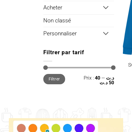
Acheter
Non classé
Personnaliser
Filtrer par tarif
S
Prix
Prix
Prix :
—
40 د.ت
Filtrer
min
max
50 د.ت