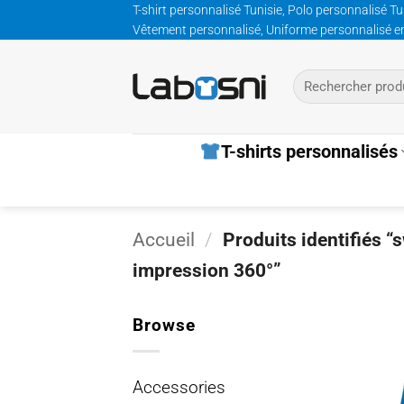
Passer
T-shirt personnalisé Tunisie, Polo personnalisé Tu
Vêtement personnalisé, Uniforme personnalisé entre
au
contenu
Recherche
pour :
T-shirts personnalisés
Accueil
/
Produits identifiés 
impression 360°”
Browse
Accessories