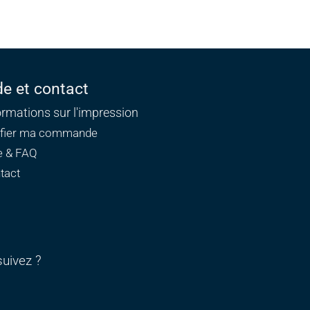
de et contact
ormations sur l'impression
ifier ma commande
e & FAQ
tact
uivez ?