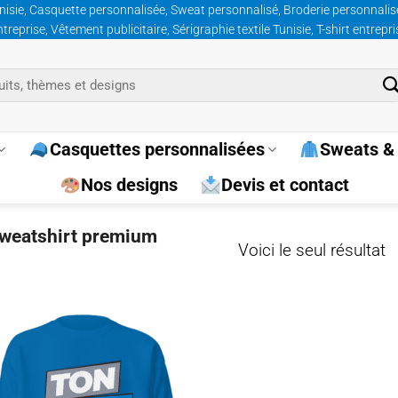
nisie, Casquette personnalisée, Sweat personnalisé, Broderie personnalisée
prise, Vêtement publicitaire, Sérigraphie textile Tunisie, T-shirt entrepr
Casquettes personnalisées
Sweats & 
Nos designs
Devis et contact
“sweatshirt premium
Voici le seul résultat
Ajouter
à la
wishlist