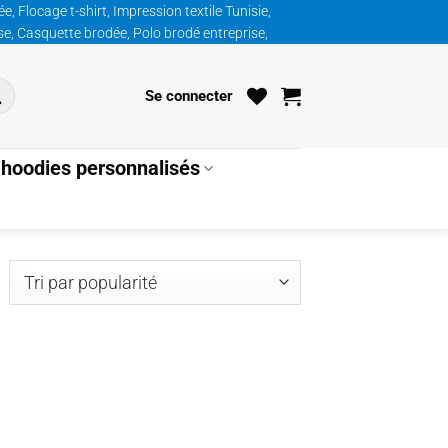
, Flocage t-shirt, Impression textile Tunisie,
ise, Casquette brodée, Polo brodé entreprise,
Se connecter
hoodies personnalisés