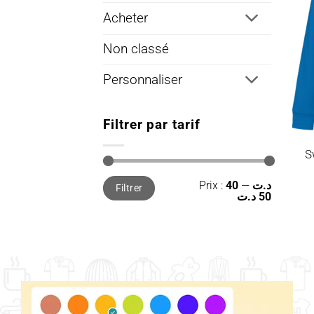
Acheter
Non classé
Personnaliser
Filtrer par tarif
S
Prix
Prix
Prix :
—
40 د.ت
Filtrer
min
max
50 د.ت