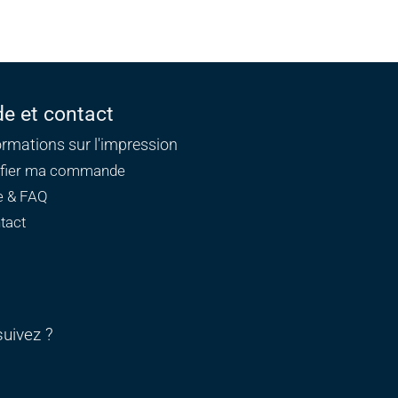
de et contact
ormations sur l'impression
ifier ma commande
e & FAQ
tact
uivez ?