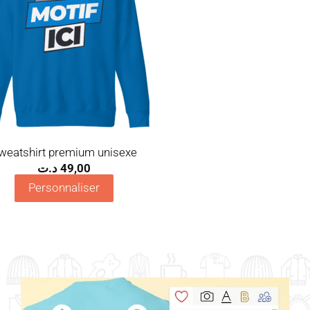
weatshirt premium unisexe
د.ت
49,00
Personnaliser