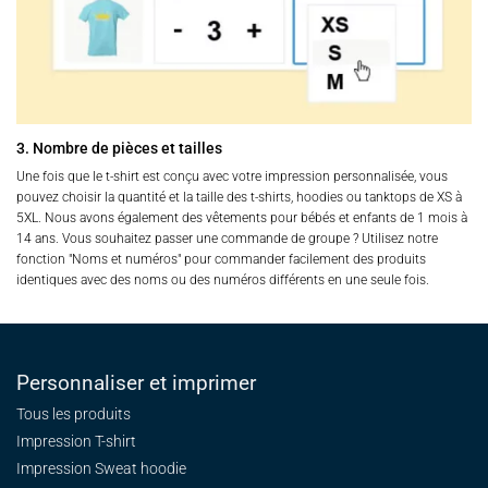
3. Nombre de pièces et tailles
Une fois que le t-shirt est conçu avec votre impression personnalisée, vous
pouvez choisir la quantité et la taille des t-shirts, hoodies ou tanktops de XS à
5XL. Nous avons également des vêtements pour bébés et enfants de 1 mois à
14 ans. Vous souhaitez passer une commande de groupe ? Utilisez notre
fonction "Noms et numéros" pour commander facilement des produits
identiques avec des noms ou des numéros différents en une seule fois.
Personnaliser et imprimer
Tous les produits
Impression T-shirt
Impression Sweat
hoodie