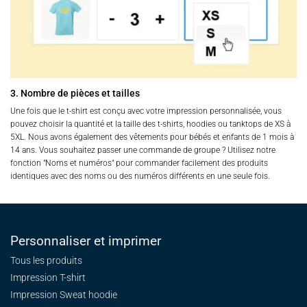
3. Nombre de pièces et tailles
Une fois que le t-shirt est conçu avec votre impression personnalisée, vous
pouvez choisir la quantité et la taille des t-shirts, hoodies ou tanktops de XS à
5XL. Nous avons également des vêtements pour bébés et enfants de 1 mois à
14 ans. Vous souhaitez passer une commande de groupe ? Utilisez notre
fonction "Noms et numéros" pour commander facilement des produits
identiques avec des noms ou des numéros différents en une seule fois.
Personnaliser et imprimer
Tous les produits
Impression T-shirt
Impression Sweat
hoodie