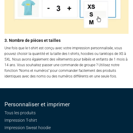
3. Nombre de pièces et tailles
Une fois que le t-shirt est conçu avec votre impression personnalisée, vous
pouvez choisir la quantité et la taille des t-shirts, hoodies ou tanktops de XS à
5XL. Nous avons également des vêtements pour bébés et enfants de 1 mois à
14 ans. Vous souhaitez passer une commande de groupe ? Utilisez notre
fonction "Noms et numéros" pour commander facilement des produits
identiques avec des noms ou des numéros différents en une seule fois.
Personnaliser et imprimer
Tous les produits
Impression T-shirt
Impression Sweat
hoodie