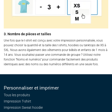
3. Nombre de pièces et tailles
Une fois que le t-shirt est conçu avec votre impression personnalisée, vous
pouvez choisir la quantité et la taille des t-shirts, hoodies ou tanktops de XS à
5XL. Nous avons également des vêtements pour bébés et enfants de 1 mois à
14 ans. Vous souhaitez passer une commande de groupe ? Utilisez notre
fonction "Noms et numéros" pour commander facilement des produits
identiques avec des noms ou des numéros différents en une seule fois.
Personnaliser et imprimer
Tous les produits
Impression T-shirt
Impression Sweat
hoodie