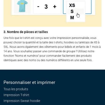
3. Nombre de pièces et tailles
Une fois que le t-shirt est conçu avec votre impression personnalisée, vous
pouvez choisir la quantité et la taille des t-shirts, hoodies ou tanktops de XS à
5XL. Nous avons également des vêtements pour bébés et enfants de 1 mois à
14 ans. Vous souhaitez passer une commande de groupe ? Utilisez notre
fonction "Noms et numéros" pour commander facilement des produits
identiques avec des noms ou des numéros différents en une seule fois.
Personnaliser et imprimer
Tous les produits
Impression T-shirt
Impression Sweat
hoodie