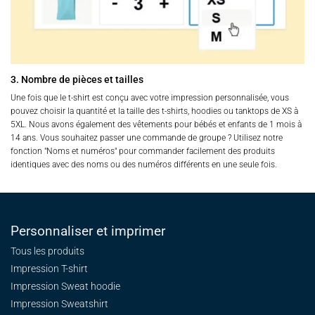
3. Nombre de pièces et tailles
Une fois que le t-shirt est conçu avec votre impression personnalisée, vous
pouvez choisir la quantité et la taille des t-shirts, hoodies ou tanktops de XS à
5XL. Nous avons également des vêtements pour bébés et enfants de 1 mois à
14 ans. Vous souhaitez passer une commande de groupe ? Utilisez notre
fonction "Noms et numéros" pour commander facilement des produits
identiques avec des noms ou des numéros différents en une seule fois.
Personnaliser et imprimer
Tous les produits
Impression T-shirt
Impression Sweat
hoodie
Impression Sweatshirt