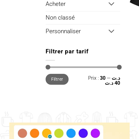
Acheter
Non classé
Personnaliser
Filtrer par tarif
Prix
Prix
Prix :
—
30 د.ت
Filtrer
min
max
40 د.ت