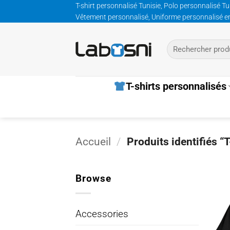
Passer
T-shirt personnalisé Tunisie, Polo personnalisé Tu
Vêtement personnalisé, Uniforme personnalisé entre
au
contenu
Recherche
pour :
T-shirts personnalisés
Accueil
/
Produits identifiés “T
Browse
Accessories