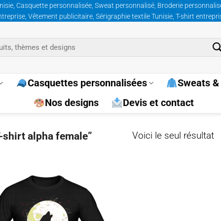
nisie, Casquette personnalisée, Sweat personnalisé, Broderie personnalisée
prise, Vêtement publicitaire, Sérigraphie textile Tunisie, T-shirt entrepr
Casquettes personnalisées
Sweats & 
Nos designs
Devis et contact
-shirt alpha female”
Voici le seul résultat
Ajouter
à la
wishlist