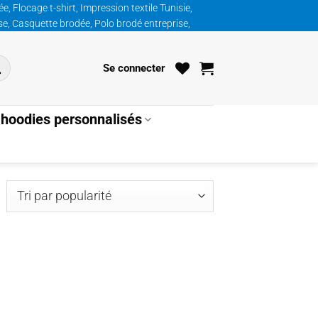
, Flocage t-shirt, Impression textile Tunisie,
ise, Casquette brodée, Polo brodé entreprise,
Se connecter
hoodies personnalisés