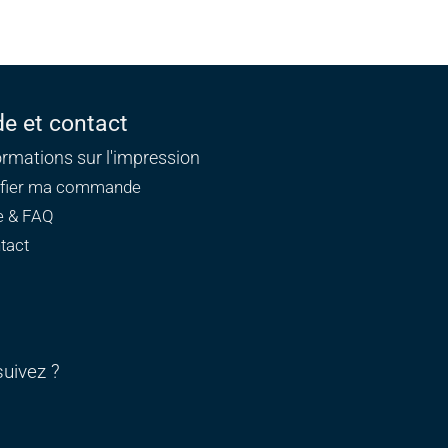
de et contact
ormations sur l'impression
ifier ma commande
e & FAQ
tact
uivez ?