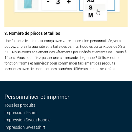
3. Nombre de pièces et tailles
Une fois que le t-shirt est conçu avec votre impression personnalisée, vous
pouvez choisir la quantité et la taille des t-shirts, hoodies ou tanktops de XS à
5XL. Nous avons également des vêtements pour bébés et enfants de 1 mois à
14 ans. Vous souhaitez passer une commande de groupe ? Utilisez notre
fonction "Noms et numéros" pour commander facilement des produits
identiques avec des noms ou des numéros différents en une seule fois.
Personnaliser et imprimer
Tous les produits
Impression T-shirt
Impression Sweat
hoodie
Impression Sweatshirt