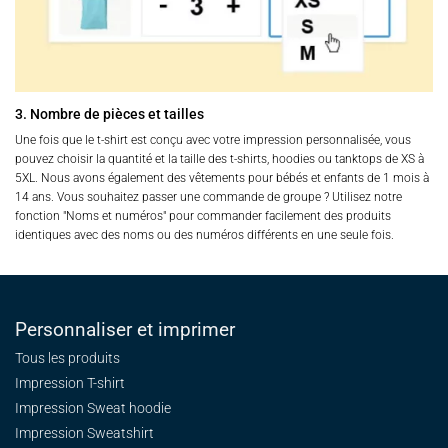
3. Nombre de pièces et tailles
Une fois que le t-shirt est conçu avec votre impression personnalisée, vous
pouvez choisir la quantité et la taille des t-shirts, hoodies ou tanktops de XS à
5XL. Nous avons également des vêtements pour bébés et enfants de 1 mois à
14 ans. Vous souhaitez passer une commande de groupe ? Utilisez notre
fonction "Noms et numéros" pour commander facilement des produits
identiques avec des noms ou des numéros différents en une seule fois.
Personnaliser et imprimer
Tous les produits
Impression T-shirt
Impression Sweat
hoodie
Impression Sweatshirt