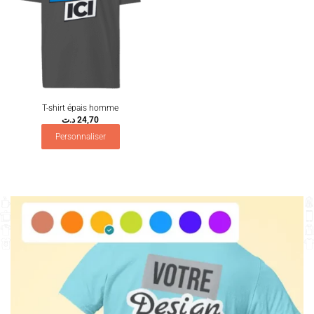
T-shirt épais homme
د.ت
24,70
Personnaliser